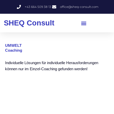
Zum
+43 664 509 38 13
office@sheq-consult.com
Inhalt
springen
SHEQ Consult
UMWELT
Coaching
Individuelle Lösungen für individuelle Herausforderungen
können nur im Einzel-Coaching gefunden werden!