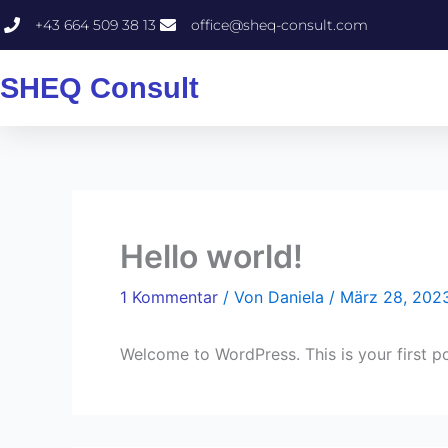
Zum
+43 664 509 38 13
office@sheq-consult.com
Inhalt
springen
SHEQ Consult
Hello world!
1 Kommentar
/ Von
Daniela
/
März 28, 202
Welcome to WordPress. This is your first post